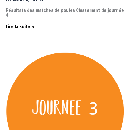
Résultats des matches de poules Classement de journée
4
Journée
Lire la suite »
4
•
4
juin
2023