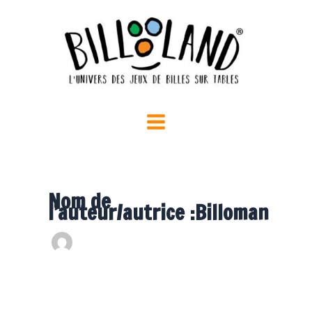
Aller
au
contenu
Nom de
l’auteur/autrice :Billoman