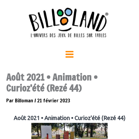
Aller
au
contenu
Août 2021 • Animation •
Curioz’été (Rezé 44)
Par
Billoman
/
21 février 2023
Août 2021 • Animation • Curioz'été (Rezé 44)