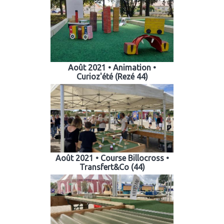
Août 2021 • Animation •
Curioz'été (Rezé 44)
Août 2021 • Course Billocross •
Transfert&Co (44)