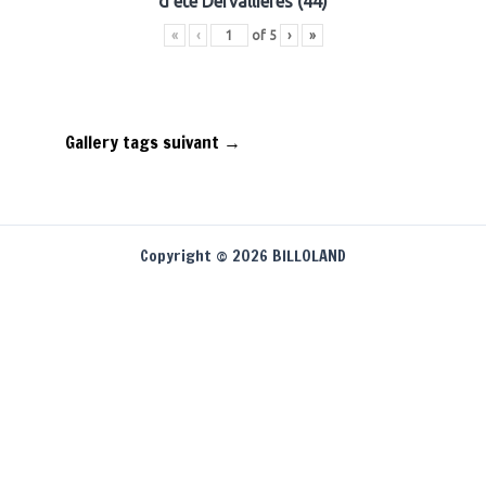
d'été Dervallières (44)
«
‹
of
5
›
»
Gallery tags suivant
→
Copyright © 2026 BILLOLAND